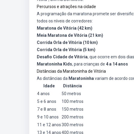
Percursos e atrações na cidade
A programação da maratona promete ser diversifica
todos os níveis de corredores:
Maratona de Vitória (42 km)
Meia Maratona de Vitória (21 km)
Corrida Orla de Vitória (10 km)
Corrida Orla de Vitória (5 km)
Desafio Cidade de Vitória
, que ocorre em dois dia
Maratoninha Kids
, para crianças de
4 a 14 anos
Distâncias da Maratoninha de Vitória
As distâncias da
Maratoninha
variam de acordo co
Idade
Distância
4 anos
50 metros
5 e 6 anos
100 metros
7 e 8 anos
150 metros
9 e 10 anos
200 metros
11 e 12 anos
300 metros
13 e 14 anos
400 metros