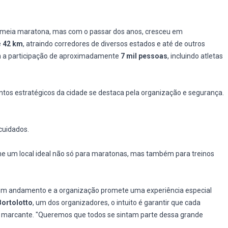
 meia maratona, mas com o passar dos anos, cresceu em
e
42 km
, atraindo corredores de diversos estados e até de outros
om a participação de aproximadamente
7 mil pessoas
, incluindo atletas
pontos estratégicos da cidade se destaca pela organização e segurança.
 cuidados.
rne um local ideal não só para maratonas, mas também para treinos
 em andamento e a organização promete uma experiência especial
Bortolotto
, um dos organizadores, o intuito é garantir que cada
to marcante. "Queremos que todos se sintam parte dessa grande