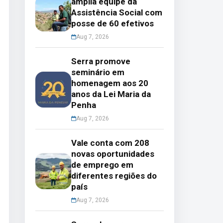
amplia equipe da
Assistência Social com
posse de 60 efetivos
Aug 7, 2026
Serra promove
seminário em
homenagem aos 20
anos da Lei Maria da
Penha
Aug 7, 2026
Vale conta com 208
novas oportunidades
de emprego em
diferentes regiões do
país
Aug 7, 2026