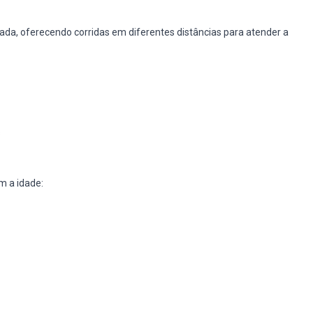
da, oferecendo corridas em diferentes distâncias para atender a
s
m a idade: