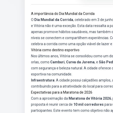
A importância do Dia Mundial da Corrida
O
Dia Mundial da Corrida
, celebrado em 3 de junh
e Vitória não é uma exceção. Esta data ressalta a pa
apenas promove hábitos saudáveis, mas também of
níveis se conectem e compartilhem experiências. 
celebra a corrida como uma opção viável de lazer e a
Vitória como destino esportivo
Nos últimos anos, Vitória se consolidou como um dos 
orlas, como
Camburi
,
Curva da Jurema
, e
São Ped
com segurança e beleza natural. A cidade oferece c
esportiva na comunidade.
Infraestrutura
: A cidade possui calçadões amplos, 
contribuindo para a atratividade do local para corre
Expectativas para a Maratona de 2026
Com a aproximação da
Maratona de Vitória 2026
,
proposta é reunir cerca de
10 mil corredores
para 
participantes. Este evento tem como objetivo não