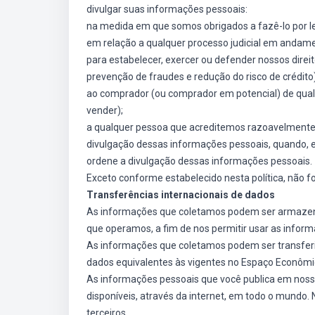
divulgar suas informações pessoais:
na medida em que somos obrigados a fazê-lo por le
em relação a qualquer processo judicial em andame
para estabelecer, exercer ou defender nossos direit
prevenção de fraudes e redução do risco de crédito)
ao comprador (ou comprador em potencial) de qua
vender);
a qualquer pessoa que acreditemos razoavelmente q
divulgação dessas informações pessoais, quando, em
ordene a divulgação dessas informações pessoais.
Exceto conforme estabelecido nesta política, não 
Transferências internacionais de dados
As informações que coletamos podem ser armazena
que operamos, a fim de nos permitir usar as inform
As informações que coletamos podem ser transferi
dados equivalentes às vigentes no Espaço Econômic
As informações pessoais que você publica em nosso
disponíveis, através da internet, em todo o mundo.
terceiros.