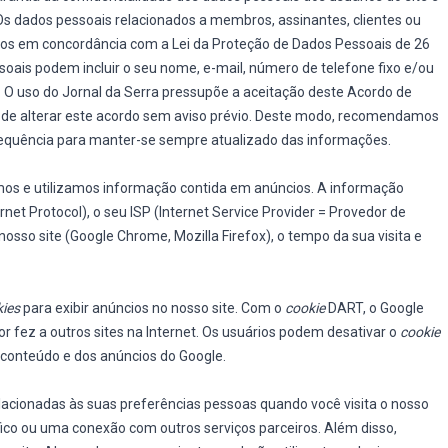
s dados pessoais relacionados a membros, assinantes, clientes ou
os em concordância com a Lei da Proteção de Dados Pessoais de 26
ssoais podem incluir o seu nome, e-mail, número de telefone fixo e/ou
s. O uso do Jornal da Serra pressupõe a aceitação deste Acordo de
to de alterar este acordo sem aviso prévio. Deste modo, recomendamos
frequência para manter-se sempre atualizado das informações.
mos e utilizamos informação contida em anúncios. A informação
rnet Protocol), o seu ISP (Internet Service Provider = Provedor de
 nosso site (Google Chrome, Mozilla Firefox), o tempo da sua visita e
ies
para exibir anúncios no nosso site. Com o
cookie
DART, o Google
or fez a outros sites na Internet. Os usuários podem desativar o
cookie
e conteúdo e dos anúncios do Google.
cionadas às suas preferências pessoas quando você visita o nosso
fico ou uma conexão com outros serviços parceiros. Além disso,