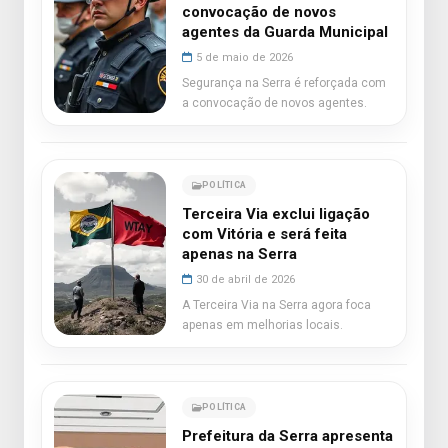
convocação de novos
agentes da Guarda Municipal
5 de maio de 2026
Segurança na Serra é reforçada com
a convocação de novos agentes.
POLÍTICA
Terceira Via exclui ligação
com Vitória e será feita
apenas na Serra
30 de abril de 2026
A Terceira Via na Serra agora foca
apenas em melhorias locais.
POLÍTICA
Prefeitura da Serra apresenta