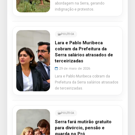
abordagem na Serra, gerando
indignação e protestos.
POLÍTICA
Lara e Pablo Muribeca
cobram da Prefeitura da
Serra salários atrasados de
terceirizadas
29 de maio de 2026
Lara e Pablo Muribeca cobram da
Prefeitura da Serra salários atrasados
de terceirizadas.
POLÍTICA
Serra fará mutirão gratuito
para divórcio, pensão e
guarda no Pró