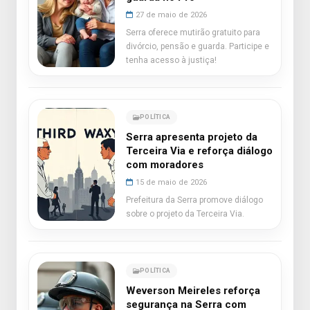
27 de maio de 2026
Serra oferece mutirão gratuito para
divórcio, pensão e guarda. Participe e
tenha acesso à justiça!
POLÍTICA
Serra apresenta projeto da
Terceira Via e reforça diálogo
com moradores
15 de maio de 2026
Prefeitura da Serra promove diálogo
sobre o projeto da Terceira Via.
POLÍTICA
Weverson Meireles reforça
segurança na Serra com