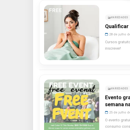
VARIEDADES
Qualificar
28 de julho d
Cursos gratuit
inscrever!
VARIEDADES
Evento gr
semana na
25 de julho d
O evento grat
consumo consc