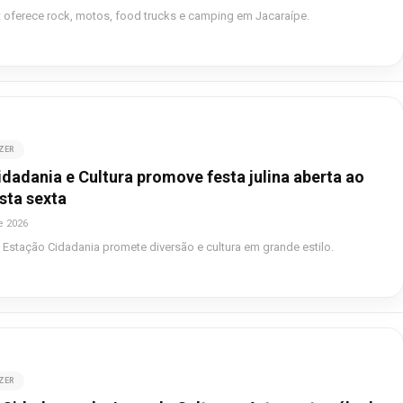
 oferece rock, motos, food trucks e camping em Jacaraípe.
AZER
dadania e Cultura promove festa julina aberta ao
sta sexta
e 2026
a Estação Cidadania promete diversão e cultura em grande estilo.
AZER