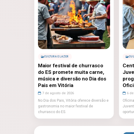
CULTURA E LAZER
CUL
Maior festival de churrasco
Cent
do ES promete muita carne,
Juve
música e diversão no Dia dos
prog
Pais em Vitória
Ofic
7 de agosto de 2026
6 de
No Dia dos Pais, Vitória oferece diversão e
Oficin
gastronomia no maior festival de
Juvent
churrasco do ES.
oportu