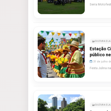
Serra Motofest
CULTURA E L
Estação Ci
público ne
31 de julho d
Festa Julina n
CULTURA E L