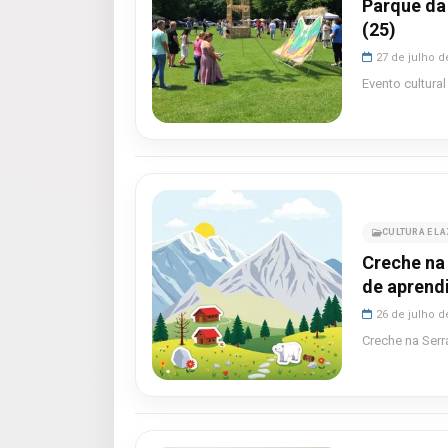
Parque da
(25)
27 de julho d
Evento cultura
CULTURA E L
Creche na 
de apren
26 de julho d
Creche na Serr