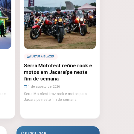
CULTURA E LAZER
Serra Motofest reúne rock e
motos em Jacaraípe neste
fim de semana
1 de agosto de 2026
dade
Serra Motofest traz rock e motos para
Jacaraípe neste fim de semana.
PESQUISAR