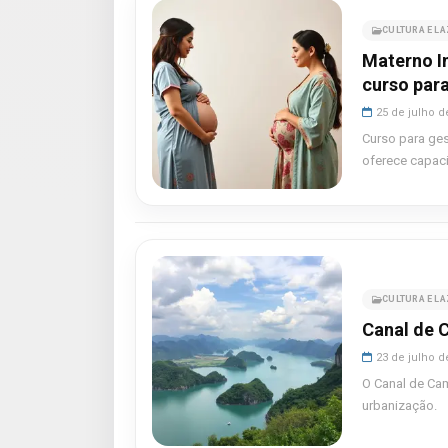
CULTURA E L
Materno In
curso par
25 de julho d
Curso para ges
oferece capac
CULTURA E L
Canal de 
23 de julho d
O Canal de Cam
urbanização.