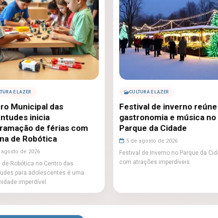
TURA E LAZER
CULTURA E LAZER
ro Municipal das
Festival de inverno reúne
ntudes inicia
gastronomia e música no
ramação de férias com
Parque da Cidade
ina de Robótica
5 de agosto de 2026
 agosto de 2026
Festival de Inverno no Parque da Ci
com atrações imperdíveis.
a de Robótica no Centro das
udes para adolescentes é uma
nidade imperdível.