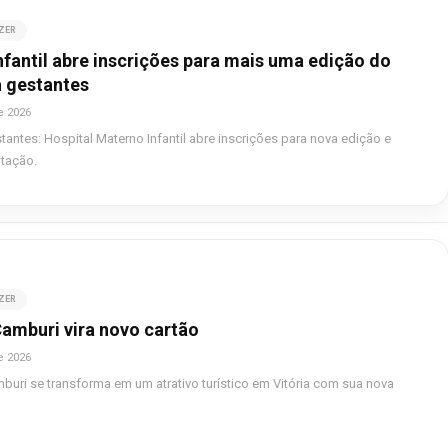
AZER
fantil abre inscrições para mais uma edição do
a gestantes
e 2026
tantes: Hospital Materno Infantil abre inscrições para nova edição e
itação.
AZER
Camburi vira novo cartão
e 2026
buri se transforma em um atrativo turístico em Vitória com sua nova