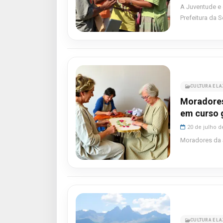
A Juventude e
Prefeitura da S
CULTURA E L
Moradores
em curso 
20 de julho d
Moradores da 
CULTURA E L