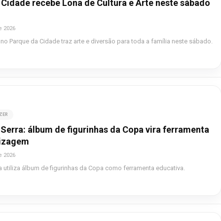
 Cidade recebe Lona de Cultura e Arte neste sábado
e 2026
l no Parque da Cidade traz arte e diversão para toda a família neste sábado.
AZER
Serra: álbum de figurinhas da Copa vira ferramenta
dizagem
e 2026
a utiliza álbum de figurinhas da Copa como ferramenta educativa.