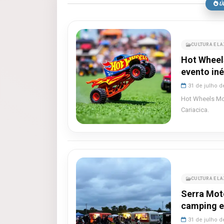
Ú
CULTURA E L
Hot Wheel
evento iné
31 de julho d
Hot Wheels Mon
Cariacica.
CULTURA E L
Serra Moto
camping e
31 de julho d