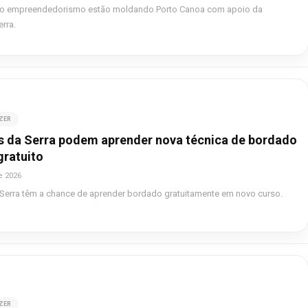
 o empreendedorismo estão moldando Porto Canoa com apoio da
erra.
AZER
 da Serra podem aprender nova técnica de bordado
gratuito
e 2026
Serra têm a chance de aprender bordado gratuitamente em novo curso.
AZER