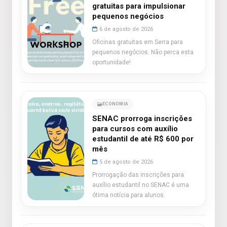
gratuitas para impulsionar
pequenos negócios
6 de agosto de 2026
Oficinas gratuitas em Serra para
pequenos negócios. Não perca esta
oportunidade!
ECONOMIA
SENAC prorroga inscrições
para cursos com auxílio
estudantil de até R$ 600 por
mês
5 de agosto de 2026
Prorrogação das inscrições para
auxílio estudantil no SENAC é uma
ótima notícia para alunos.