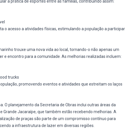
ar a prática de esportes entre as famílias, contribuindo assim:
vel
ta o acesso a atividades físicas, estimulando a população a participar
anarinho trouxe uma nova vida ao local, tornando-o não apenas um
r e encontro para a comunidade. As melhorias realizadas incluem:
food trucks
pulação, promovendo eventos e atividades que estreitam os laços
a. O planejamento da Secretaria de Obras inclui outras áreas da
as e Grande Jacaraípe, que também estão recebendo melhorias. A
talização de praças são parte de um compromisso contínuo para
ecendo a infraestrutura de lazer em diversas regiões.