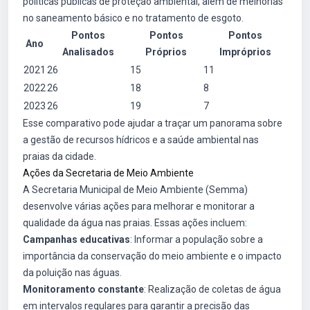
políticas públicas de proteção ambiental, além de melhorias
no saneamento básico e no tratamento de esgoto.
Pontos
Pontos
Pontos
Ano
Analisados
Próprios
Impróprios
2021
26
15
11
2022
26
18
8
2023
26
19
7
Esse comparativo pode ajudar a traçar um panorama sobre
a gestão de recursos hídricos e a saúde ambiental nas
praias da cidade.
Ações da Secretaria de Meio Ambiente
A Secretaria Municipal de Meio Ambiente (Semma)
desenvolve várias ações para melhorar e monitorar a
qualidade da água nas praias. Essas ações incluem:
Campanhas educativas
: Informar a população sobre a
importância da conservação do meio ambiente e o impacto
da poluição nas águas.
Monitoramento constante
: Realização de coletas de água
em intervalos regulares para garantir a precisão das