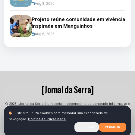
Aug 8, 2026
Projeto reúne comunidade em vivência
inspirada em Manguinhos
Aug 8, 2026
[Jornal da Serra]
© 2026 - Jornal da Serra é um portal independente de conteúdo informativo e
jornalístico. As informações podem sofrer alterações.
Este site utiliza cookies para melhorar sua experiência de
navegação.
Política de Privacidade
Sobre
Equipe
Contato
Termos
Privacidade
RECUSAR
PERMITIR