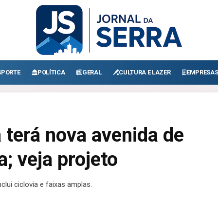
SPORTE
POLÍTICA
GERAL
CULTURA E LAZER
EMPRESA
a terá nova avenida de
a; veja projeto
clui ciclovia e faixas amplas.