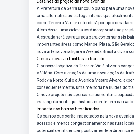
Detalhes do projeto da nova avenida
A Prefeitura da Serra lançou o plano para uma nova
uma alternativa ao tráfego intenso que atualmente e
como Terceira Via, se estenderá por aproximadam
Além disso, uma ciclovia será incorporada ao proj
A estrada será estruturada para contornar
seis bai
importantes áreas como Manoel Plaza, São Geraldo,
nova artéria viária ligará a Avenida Brasil à divisa
Como a nova via facilitará o trânsito
O principal objetivo da Terceira Via é aliviar o co
a Vitória. Com a criação de uma nova opção de trá
Rodovia Norte-Sul e a Avenida Mestre Álvaro, exp
consequentemente, uma melhoria na fluidez do trân
O novo projeto não apenas vai aumentar a capacid
estrangulamento que historicamente têm causado 
Impacto nos bairros beneficiados
Os bairros que serão impactados pela nova avenid
acessos e menos congestionamento nas ruas locais. 
potencial de influenciar positivamente a dinâmica 