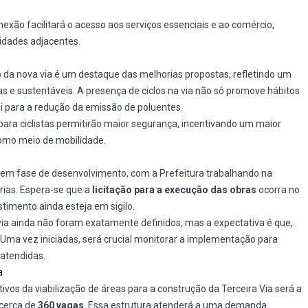
xão facilitará o acesso aos serviços essenciais e ao comércio,
idades adjacentes.
o da nova via é um destaque das melhorias propostas, refletindo um
e sustentáveis. A presença de ciclos na via não só promove hábitos
i para a redução da emissão de poluentes.
 para ciclistas permitirão maior segurança, incentivando um maior
como meio de mobilidade.
 em fase de desenvolvimento, com a Prefeitura trabalhando na
rias. Espera-se que a
licitação para a execução das obras
ocorra no
timento ainda esteja em sigilo.
via ainda não foram exatamente definidos, mas a expectativa é que,
ma vez iniciadas, será crucial monitorar a implementação para
atendidas.
a
tivos da viabilização de áreas para a construção da Terceira Via será a
cerca de
360 vagas
. Essa estrutura atenderá a uma demanda