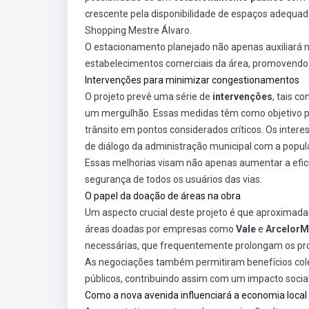
crescente pela disponibilidade de espaços adequa
Shopping Mestre Álvaro.
O estacionamento planejado não apenas auxiliará n
estabelecimentos comerciais da área, promovendo 
Intervenções para minimizar congestionamentos
O projeto prevê uma série de
intervenções
, tais c
um mergulhão. Essas medidas têm como objetivo pr
trânsito em pontos considerados críticos. Os intere
de diálogo da administração municipal com a popul
Essas melhorias visam não apenas aumentar a efici
segurança de todos os usuários das vias.
O papel da doação de áreas na obra
Um aspecto crucial deste projeto é que aproxima
áreas doadas por empresas como
Vale
e
ArcelorMi
necessárias, que frequentemente prolongam os proc
As negociações também permitiram benefícios colet
públicos, contribuindo assim com um impacto social 
Como a nova avenida influenciará a economia local