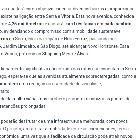
 via que terá como objetivo conectar diversos bairros e proporcionar
xiste na ligação entre Serra e Vitória. Esta nova avenida, conhecida
ente
4,25 quilômetros
e contará com
três faixas em cada sentido
.
eto, evidenciando o compromisso com a mobilidade sustentável.
rros
da Serra, início na região de Hélio Ferraz, passando por
 Jardim Limoeiro, e São Diogo, até alcançar Novo Horizonte. Essa
 com Vitória, próximo ao Shopping Mestre Álvaro.
ngestionamento significativo encontrado nas rotas que conectam a Serra
fego, espera-se que as avenidas atualmente sobrecarregadas, como a
erimentem uma redução na quantidade de veículos e,
sito.
ade da malha viária, mas também promete minimizar os pontos de
retenções prolongadas.
a poderão desfrutar de uma infraestrutura melhorada, com novos
O projeto, ao facilitar a mobilidade entre as comunidades, tem o
econômica, uma vez que a facilidade de circulação pode atrair novos