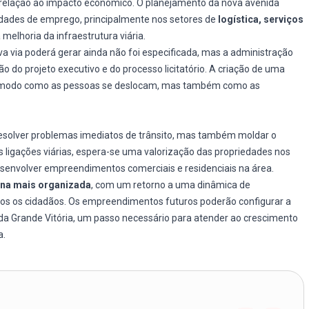
m relação ao impacto econômico. O planejamento da nova avenida
dades de emprego, principalmente nos setores de
logística, serviços
melhoria da infraestrutura viária.
 via poderá gerar ainda não foi especificada, mas a administração
o do projeto executivo e do processo licitatório. A criação de uma
 o modo como as pessoas se deslocam, mas também como as
resolver problemas imediatos de trânsito, mas também moldar o
 ligações viárias, espera-se uma valorização das propriedades nos
senvolver empreendimentos comerciais e residenciais na área.
na mais organizada
, com um retorno a uma dinâmica de
dos os cidadãos. Os empreendimentos futuros poderão configurar a
 Grande Vitória, um passo necessário para atender ao crescimento
a.