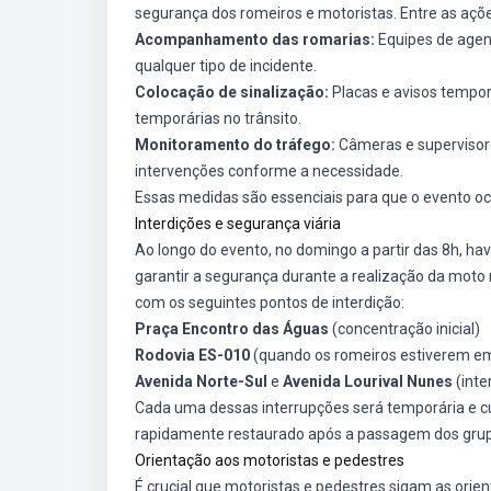
segurança dos romeiros e motoristas. Entre as açõ
Acompanhamento das romarias:
Equipes de agent
qualquer tipo de incidente.
Colocação de sinalização:
Placas e avisos tempor
temporárias no trânsito.
Monitoramento do tráfego:
Câmeras e supervisores
intervenções conforme a necessidade.
Essas medidas são essenciais para que o evento oco
Interdições e segurança viária
Ao longo do evento, no domingo a partir das 8h, ha
garantir a segurança durante a realização da moto 
com os seguintes pontos de interdição:
Praça Encontro das Águas
(concentração inicial)
Rodovia ES-010
(quando os romeiros estiverem 
Avenida Norte-Sul
e
Avenida Lourival Nunes
(inte
Cada uma dessas interrupções será temporária e c
rapidamente restaurado após a passagem dos grup
Orientação aos motoristas e pedestres
É crucial que motoristas e pedestres sigam as orie