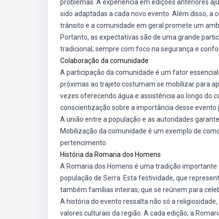
problemas. A experiência em edições anteriores aj
sido adaptadas a cada novo evento. Além disso, a co
trânsito e a comunidade em geral promete um amb
Portanto, as expectativas são de uma grande parti
tradicional, sempre com foco na segurança e confor
Colaboração da comunidade
A participação da comunidade é um fator essencia
próximas ao trajeto costumam se mobilizar para ap
vezes oferecendo água e assistência ao longo do c
conscientização sobre a importância desse evento p
A união entre a população e as autoridades garant
Mobilização da comunidade é um exemplo de como e
pertencimento.
História da Romaria dos Homens
A Romaria dos Homens é uma tradição importante q
população de Serra. Esta festividade, que represe
também famílias inteiras, que se reúnem para celeb
A história do evento ressalta não só a religiosidad
valores culturais da região. A cada edição, a Rom