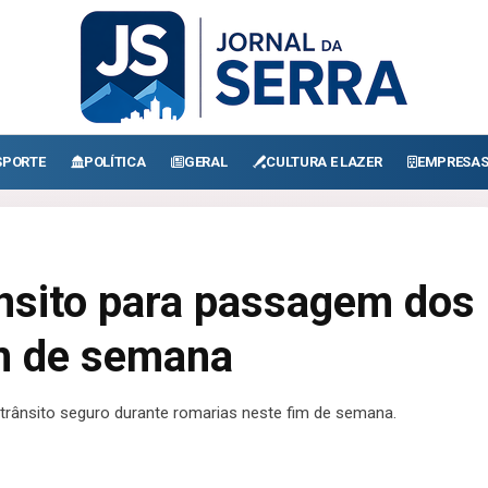
SPORTE
POLÍTICA
GERAL
CULTURA E LAZER
EMPRESA
ânsito para passagem dos
im de semana
 trânsito seguro durante romarias neste fim de semana.