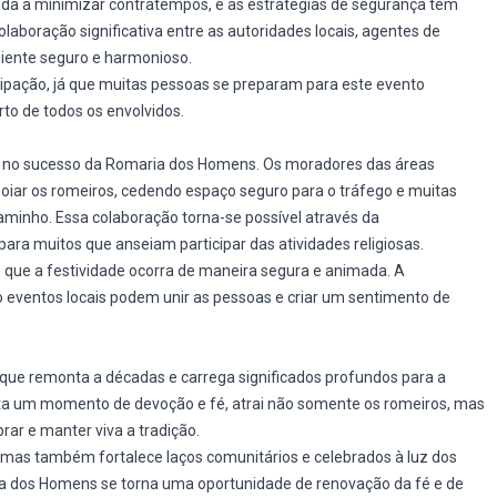
uda a minimizar contratempos, e as estratégias de segurança têm
laboração significativa entre as autoridades locais, agentes de
iente seguro e harmonioso.
cipação, já que muitas pessoas se preparam para este evento
to de todos os envolvidos.
l no sucesso da Romaria dos Homens. Os moradores das áreas
oiar os romeiros, cedendo espaço seguro para o tráfego e muitas
aminho. Essa colaboração torna-se possível através da
ara muitos que anseiam participar das atividades religiosas.
e que a festividade ocorra de maneira segura e animada. A
ventos locais podem unir as pessoas e criar um sentimento de
ue remonta a décadas e carrega significados profundos para a
nta um momento de devoção e fé, atrai não somente os romeiros, mas
rar e manter viva a tradição.
e, mas também fortalece laços comunitários e celebrados à luz dos
aria dos Homens se torna uma oportunidade de renovação da fé e de