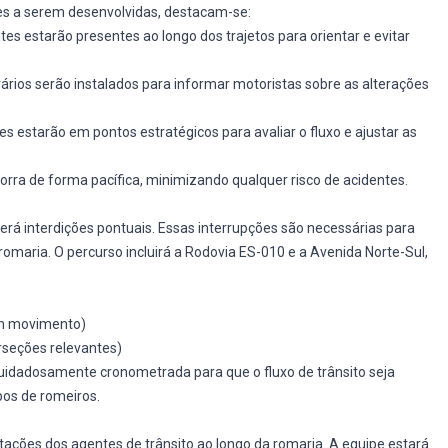
es a serem desenvolvidas, destacam-se:
es estarão presentes ao longo dos trajetos para orientar e evitar
ários serão instalados para informar motoristas sobre as alterações
 estarão em pontos estratégicos para avaliar o fluxo e ajustar as
rra de forma pacífica, minimizando qualquer risco de acidentes.
verá interdições pontuais. Essas interrupções são necessárias para
romaria. O percurso incluirá a Rodovia ES-010 e a Avenida Norte-Sul,
em movimento)
rseções relevantes)
uidadosamente cronometrada para que o fluxo de trânsito seja
os de romeiros.
ntações dos agentes de trânsito ao longo da romaria. A equipe estará