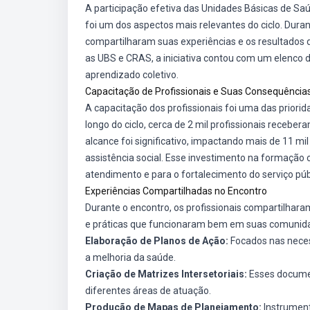
A participação efetiva das Unidades Básicas de Sa
foi um dos aspectos mais relevantes do ciclo. Dura
compartilharam suas experiências e os resultados 
as UBS e CRAS, a iniciativa contou com um elenco d
aprendizado coletivo.
Capacitação de Profissionais e Suas Consequência
A capacitação dos profissionais foi uma das prior
longo do ciclo, cerca de 2 mil profissionais receber
alcance foi significativo, impactando mais de 11 m
assistência social. Esse investimento na formação 
atendimento e para o fortalecimento do serviço púb
Experiências Compartilhadas no Encontro
Durante o encontro, os profissionais compartilhara
e práticas que funcionaram bem em suas comunida
Elaboração de Planos de Ação:
Focados nas neces
a melhoria da saúde.
Criação de Matrizes Intersetoriais:
Esses documen
diferentes áreas de atuação.
Produção de Mapas de Planejamento:
Instrument