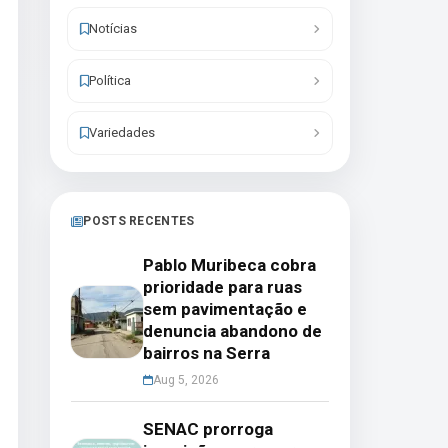
Notícias
Política
Variedades
POSTS RECENTES
Pablo Muribeca cobra
prioridade para ruas
sem pavimentação e
denuncia abandono de
bairros na Serra
Aug 5, 2026
SENAC prorroga