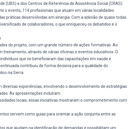
úde (UBS) e dos Centros de Referência de Assistência Social (CRAS)
nte o evento, 114 profissionais que atuam em várias localidades
das práticas desenvolvidas em sinergia. Com a adesão de quase todas
iversificado de colaboradores, o que enriqueceu os debatidos e o
s
idades do projeto, com um grande número de ações formativas. Ao
am treinamento, através de várias oficinas e eventos educativos. O
il indivíduos que se beneficiaram das capacitações em saúde e
continuada contribuiu de forma decisiva para a qualidade do
lico na Serra.
m diversas experiências, envolvendo o desenvolvimento de estratégias
des. As apresentações incluíram:
sidades locais, essas iniciativas mostraram o comprometimento com
tos servem como guias para orientar a ação conjunta entre as
os que ajudam na identificação de demandas e possibilitam um