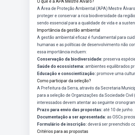
O que é a APA Mestre Álvaro?
A Área de Proteção Ambiental (APA) Mestre Álvaro 
proteger e conservar a rica biodiversidade da regiã
sendo essencial para a qualidade de vida e a susten
Importância da gestão ambiental
A gestão ambiental eficaz é fundamental para cuida
humanas e as políticas de desenvolvimento não c
essa importância incluem:
Conservação da biodiversidade:
preserva espécies
Saúde do ecossistema:
ambientes equilibrados pr
Educação e conscientização:
promove uma cultura
Como participar da seleção?
A Prefeitura da Serra, através da Secretaria Mu
para a seleção de Organizações da Sociedade Civil
interessados devem atentar ao seguinte cronogra
Prazo para envio das propostas:
até 10 de junho.
Documentação a ser apresentada:
as OSCs precis
Formulário de inscrição:
deverá ser preenchido co
Critérios para as propostas