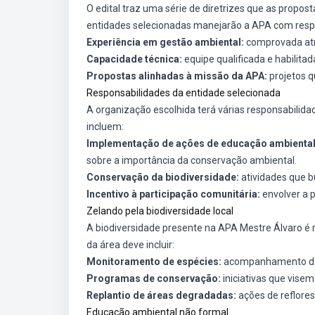
O edital traz uma série de diretrizes que as propo
entidades selecionadas manejarão a APA com respons
Experiência em gestão ambiental:
comprovada atra
Capacidade técnica:
equipe qualificada e habilitad
Propostas alinhadas à missão da APA:
projetos q
Responsabilidades da entidade selecionada
A organização escolhida terá várias responsabilid
incluem:
Implementação de ações de educação ambiental
sobre a importância da conservação ambiental.
Conservação da biodiversidade:
atividades que bu
Incentivo à participação comunitária:
envolver a p
Zelando pela biodiversidade local
A biodiversidade presente na APA Mestre Álvaro é r
da área deve incluir:
Monitoramento de espécies:
acompanhamento da f
Programas de conservação:
iniciativas que vise
Replantio de áreas degradadas:
ações de reflores
Educação ambiental não formal