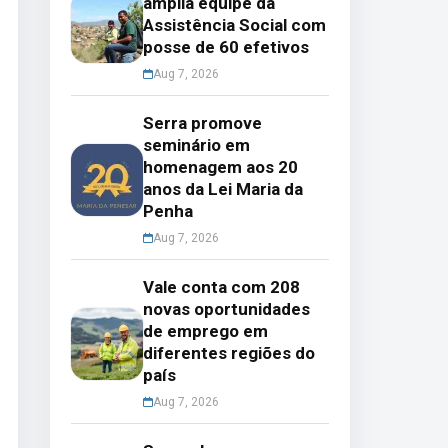
amplia equipe da
Assistência Social com
posse de 60 efetivos
Aug 7, 2026
Serra promove
seminário em
homenagem aos 20
anos da Lei Maria da
Penha
Aug 7, 2026
Vale conta com 208
novas oportunidades
de emprego em
diferentes regiões do
país
Aug 7, 2026