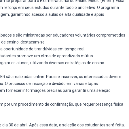
am se preparar para o Exame Nacional do Ensino Médio (Enem). Essa
cam reforço em seus estudos durante todo o ano letivo. O programa
agem, garantindo acesso a aulas de alta qualidade e apoio
sábados e são ministradas por educadores voluntários comprometidos
 de ensino, destacam-se:
 a oportunidade de tirar dúvidas em tempo real.
estudantes promove um clima de aprendizado mútuo.
ajar os alunos, utilizando diversas estratégias de ensino.
SER são realizadas online. Para se inscrever, os interessados devem
o. O processo de inscrição é dividido em várias etapas:
em fornecer informações precisas para garantir uma seleção
am por um procedimento de confirmação, que requer presença física
 dia 30 de abril. Após essa data, a seleção dos estudantes será feita,