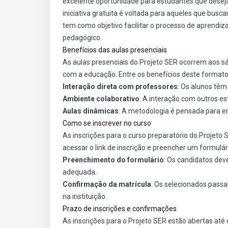
excelente oportunidade para estudantes que desej
iniciativa gratuita é voltada para aqueles que bus
tem como objetivo facilitar o processo de aprendiz
pedagógico.
Benefícios das aulas presenciais
As aulas presenciais do Projeto SER ocorrem aos 
com a educação. Entre os benefícios deste formato
Interação direta com professores
: Os alunos têm
Ambiente colaborativo
: A interação com outros 
Aulas dinâmicas
: A metodologia é pensada para eng
Como se inscrever no curso
As inscrições para o curso preparatório do Projeto 
acessar o link de inscrição e preencher um formulári
Preenchimento do formulário
: Os candidatos dev
adequada.
Confirmação da matrícula
: Os selecionados pass
na instituição.
Prazo de inscrições e confirmações
As inscrições para o Projeto SER estão abertas até o