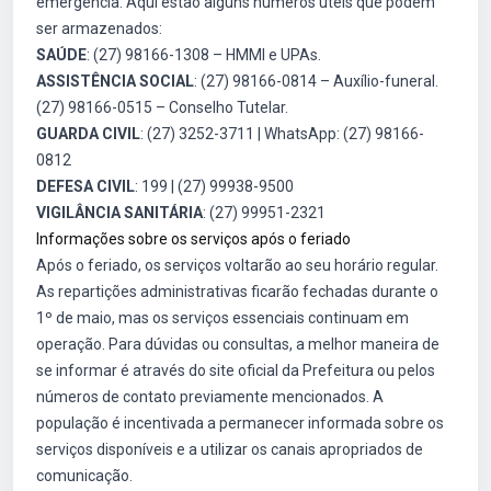
emergência. Aqui estão alguns números úteis que podem
ser armazenados:
SAÚDE
: (27) 98166-1308 – HMMI e UPAs.
ASSISTÊNCIA SOCIAL
: (27) 98166-0814 – Auxílio-funeral.
(27) 98166-0515 – Conselho Tutelar.
GUARDA CIVIL
: (27) 3252-3711 | WhatsApp: (27) 98166-
0812
DEFESA CIVIL
: 199 | (27) 99938-9500
VIGILÂNCIA SANITÁRIA
: (27) 99951-2321
Informações sobre os serviços após o feriado
Após o feriado, os serviços voltarão ao seu horário regular.
As repartições administrativas ficarão fechadas durante o
1º de maio, mas os serviços essenciais continuam em
operação. Para dúvidas ou consultas, a melhor maneira de
se informar é através do site oficial da Prefeitura ou pelos
números de contato previamente mencionados. A
população é incentivada a permanecer informada sobre os
serviços disponíveis e a utilizar os canais apropriados de
comunicação.