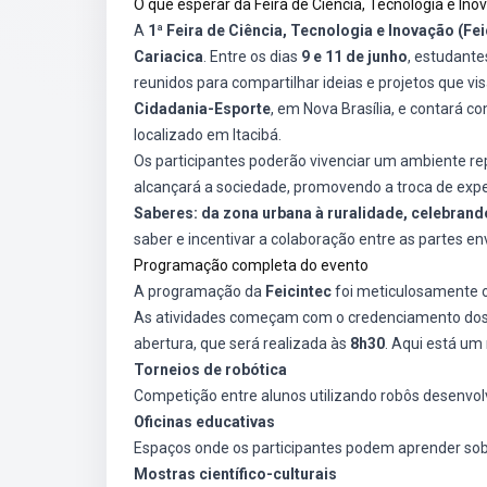
O que esperar da Feira de Ciência, Tecnologia e Ino
A
1ª Feira de Ciência, Tecnologia e Inovação (Fei
Cariacica
. Entre os dias
9 e 11 de junho
, estudante
reunidos para compartilhar ideias e projetos que v
Cidadania-Esporte
, em Nova Brasília, e contará c
localizado em Itacibá.
Os participantes poderão vivenciar um ambiente rep
alcançará a sociedade, promovendo a troca de expe
Saberes: da zona urbana à ruralidade, celebrando
saber e incentivar a colaboração entre as partes en
Programação completa do evento
A programação da
Feicintec
foi meticulosamente or
As atividades começam com o credenciamento dos 
abertura, que será realizada às
8h30
. Aqui está um
Torneios de robótica
Competição entre alunos utilizando robôs desenvo
Oficinas educativas
Espaços onde os participantes podem aprender sob
Mostras científico-culturais