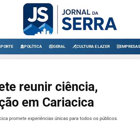
SPORTE
POLÍTICA
GERAL
CULTURA E LAZER
EMPRESA
ete reunir ciência,
ação em Cariacica
cica promete experiências únicas para todos os públicos.