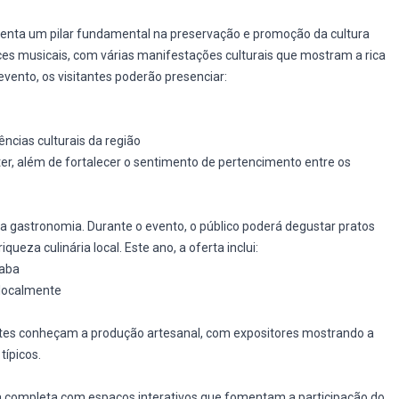
esenta um pilar fundamental na preservação e promoção da cultura
es musicais, com várias manifestações culturais que mostram a rica
evento, os visitantes poderão presenciar:
ncias culturais da região
er, além de fortalecer o sentimento de pertencimento entre os
 a gastronomia. Durante o evento, o público poderá degustar pratos
queza culinária local. Este ano, a oferta inclui:
xaba
 localmente
ntes conheçam a produção artesanal, com expositores mostrando a
típicos.
ia completa com espaços interativos que fomentam a participação do