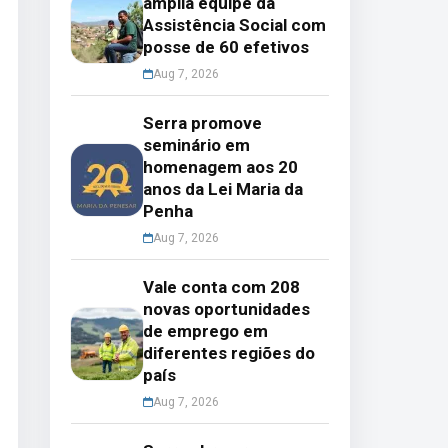
amplia equipe da
Assistência Social com
posse de 60 efetivos
Aug 7, 2026
Serra promove
seminário em
homenagem aos 20
anos da Lei Maria da
Penha
Aug 7, 2026
Vale conta com 208
novas oportunidades
de emprego em
diferentes regiões do
país
Aug 7, 2026