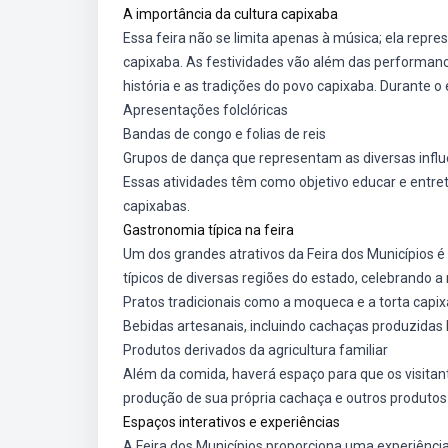
A importância da cultura capixaba
Essa feira não se limita apenas à música; ela repr
capixaba. As festividades vão além das performanc
história e as tradições do povo capixaba. Durante o 
Apresentações folclóricas
Bandas de congo e folias de reis
Grupos de dança que representam as diversas influê
Essas atividades têm como objetivo educar e entret
capixabas.
Gastronomia típica na feira
Um dos grandes atrativos da Feira dos Municípios é
típicos de diversas regiões do estado, celebrando a ri
Pratos tradicionais como a moqueca e a torta capi
Bebidas artesanais, incluindo cachaças produzidas
Produtos derivados da agricultura familiar
Além da comida, haverá espaço para que os visita
produção de sua própria cachaça e outros produtos 
Espaços interativos e experiências
A Feira dos Municípios proporciona uma experiênc