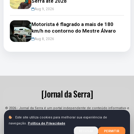
Serra até 2028
Aug 9, 2026
Motorista é flagrado a mais de 180
km/h no contorno do Mestre Álvaro
Aug 8, 2026
[Jornal da Serra]
© 2026 - Jornal da Serra é um portal independente de conteúdo informativo e
jornalístico. As informações podem sofrer alterações.
Este site utiliza cookies para melhorar sua experiência de
navegação.
Política de Privacidade
Sobre
Equipe
Contato
Termos
Privacidade
RECUSAR
PERMITIR